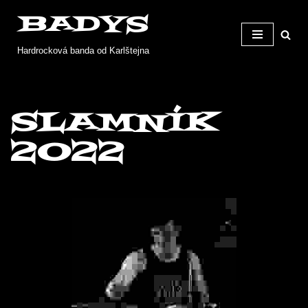
BADYS
Přeskočit
Hardrocková banda od Karlštejna
na
obsah
Slamník
2022